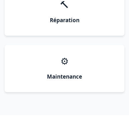
🔨
Réparation
⚙️
Maintenance