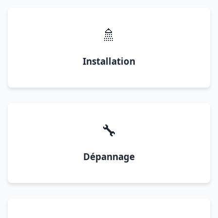
🚿
Installation
🔧
Dépannage