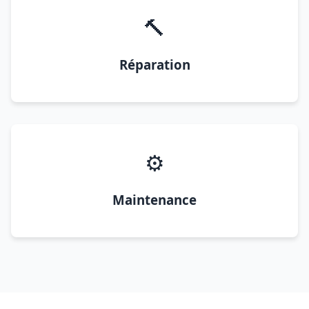
🔨
Réparation
⚙️
Maintenance