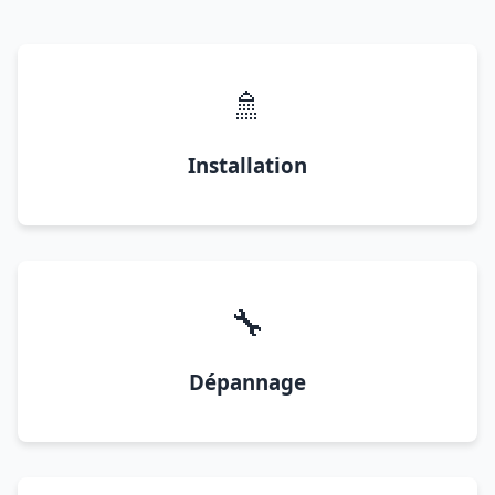
🚿
Installation
🔧
Dépannage