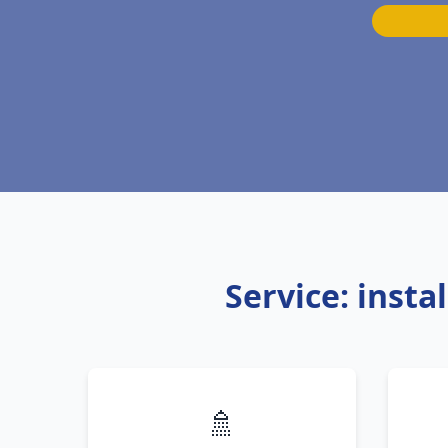
Service: inst
🚿