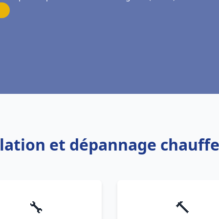
allation et dépannage chauff
🔧
🔨