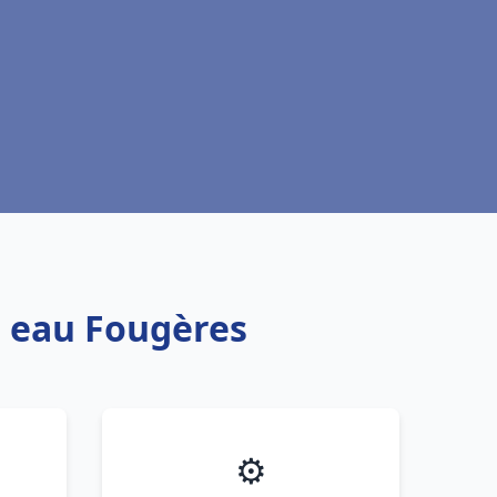
e eau Fougères
⚙️