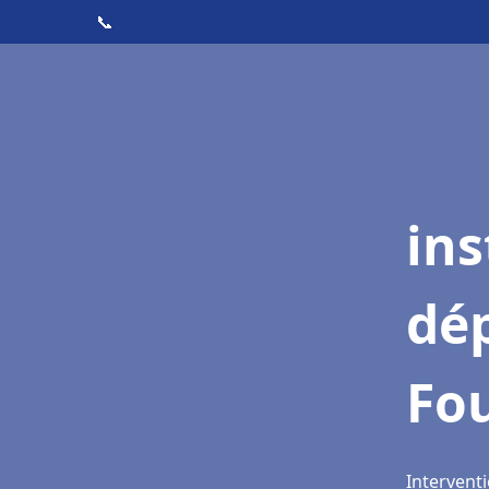
📞
ins
dé
Fo
Intervent