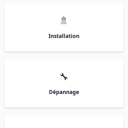
🚿
Installation
🔧
Dépannage