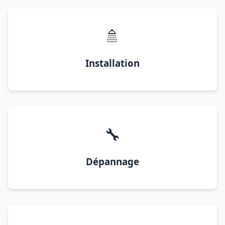
🚿
Installation
🔧
Dépannage