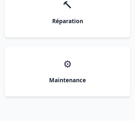
🔨
Réparation
⚙️
Maintenance