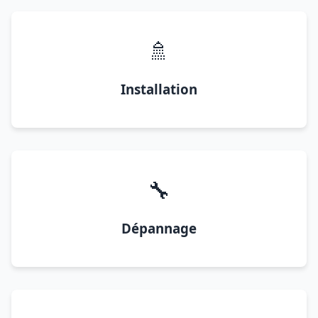
🚿
Installation
🔧
Dépannage