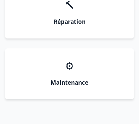
🔨
Réparation
⚙️
Maintenance