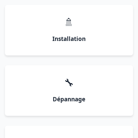
🚿
Installation
🔧
Dépannage