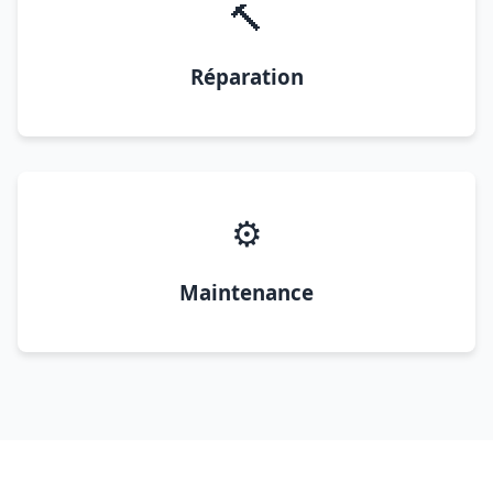
🔨
Réparation
⚙️
Maintenance