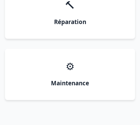
🔨
Réparation
⚙️
Maintenance