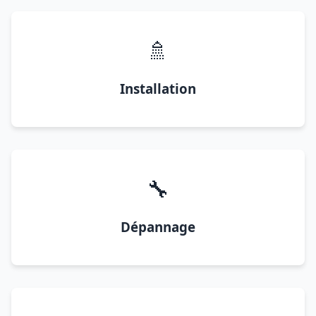
🚿
Installation
🔧
Dépannage