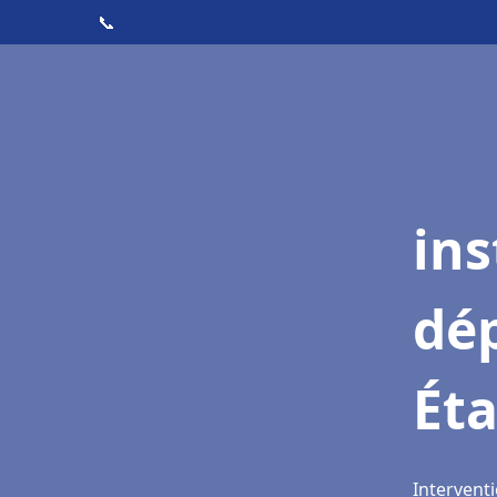
📞
ins
dé
Ét
Intervent