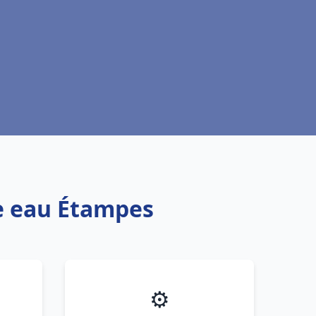
fe eau Étampes
⚙️