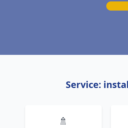
Service: inst
🚿