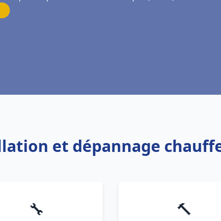
allation et dépannage chauf
🔧
🔨