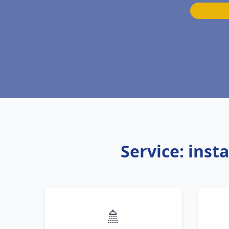
Service: inst
🚿