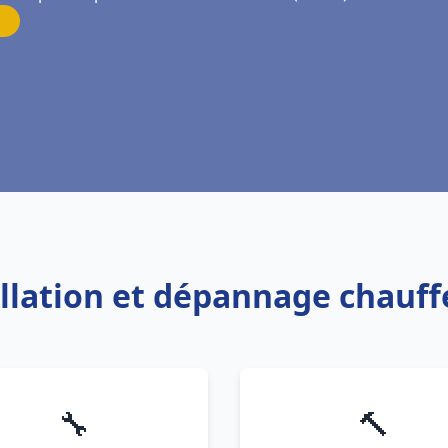
allation et dépannage chauff
🔧
🔨