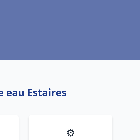
e eau Estaires
⚙️