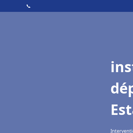
📞
ins
dé
Est
Interventi