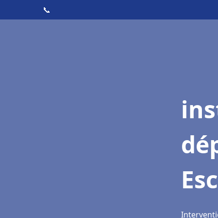
📞
ins
dé
Es
Intervent