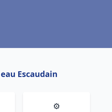
e eau Escaudain
⚙️