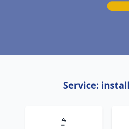
Service: insta
🚿