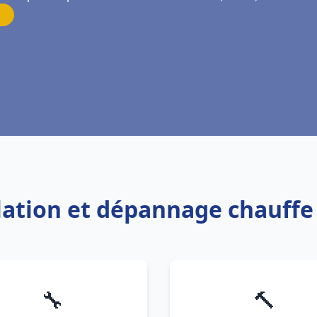
llation et dépannage chauff
🔧
🔨