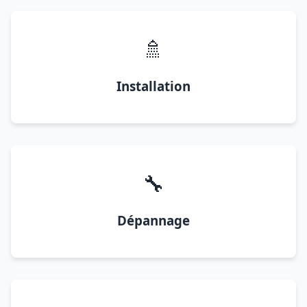
🚿
Installation
🔧
Dépannage