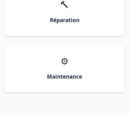
🔨
Réparation
⚙️
Maintenance