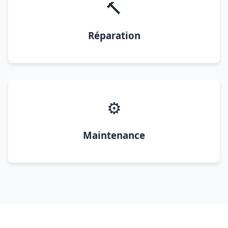
🔨
Réparation
⚙️
Maintenance