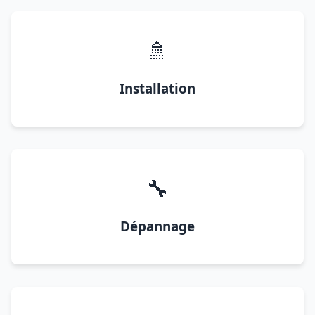
🚿
Installation
🔧
Dépannage