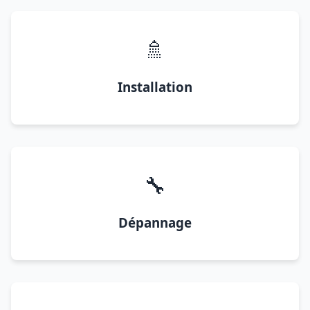
🚿
Installation
🔧
Dépannage