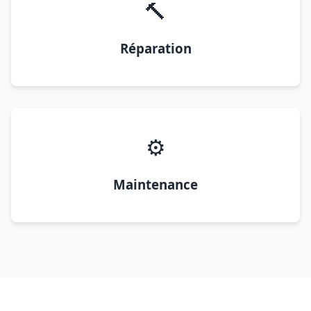
🔨
Réparation
⚙️
Maintenance