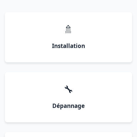
🚿
Installation
🔧
Dépannage