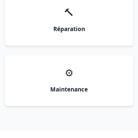
🔨
Réparation
⚙️
Maintenance