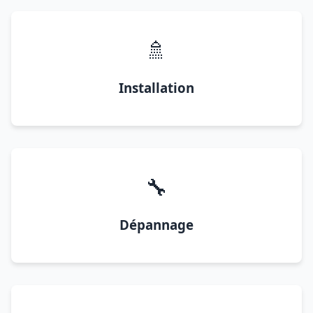
🚿
Installation
🔧
Dépannage