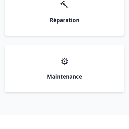
🔨
Réparation
⚙️
Maintenance