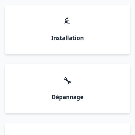
🚿
Installation
🔧
Dépannage