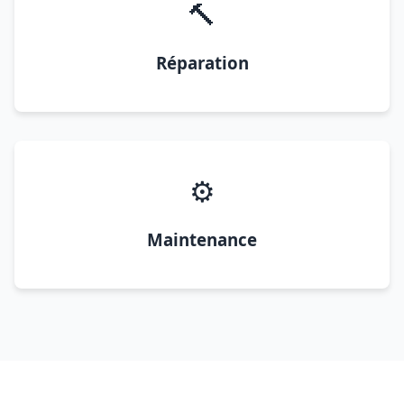
🔨
Réparation
⚙️
Maintenance