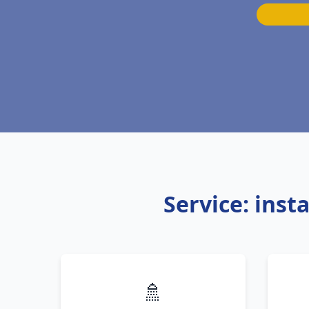
Service: inst
🚿