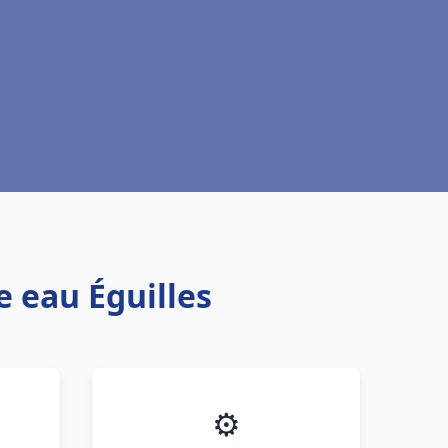
e eau Éguilles
⚙️