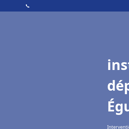
📞
ins
dé
Égu
Interventi