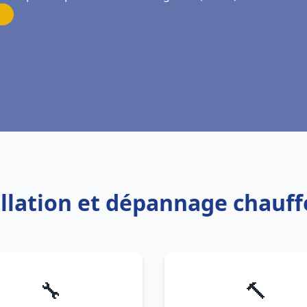
allation et dépannage chauff
🔧
🔨