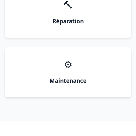
🔨
Réparation
⚙️
Maintenance