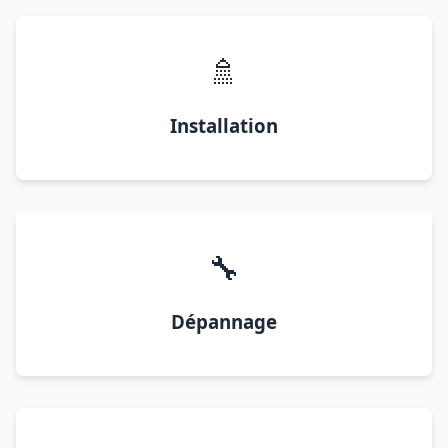
🚿
Installation
🔧
Dépannage