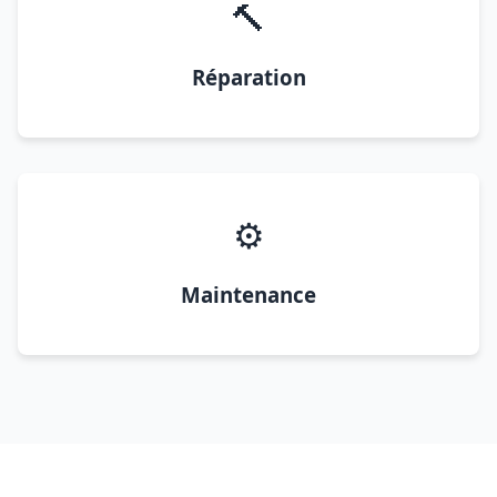
🔨
Réparation
⚙️
Maintenance