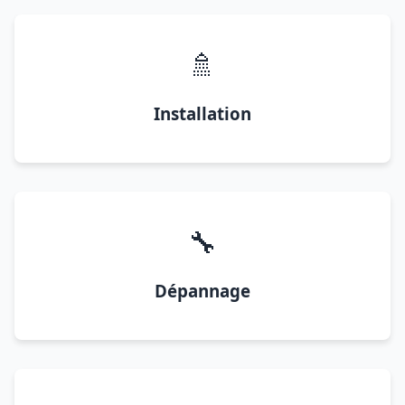
🚿
Installation
🔧
Dépannage