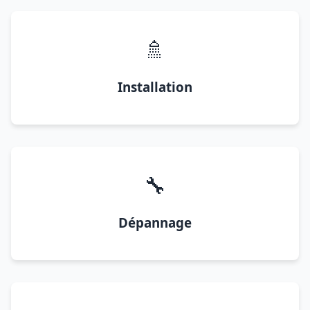
🚿
Installation
🔧
Dépannage