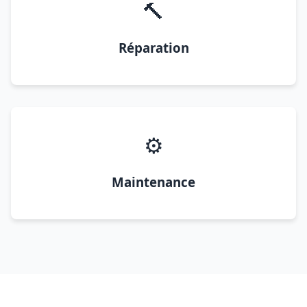
🔨
Réparation
⚙️
Maintenance