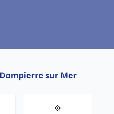
u Dompierre sur Mer
⚙️