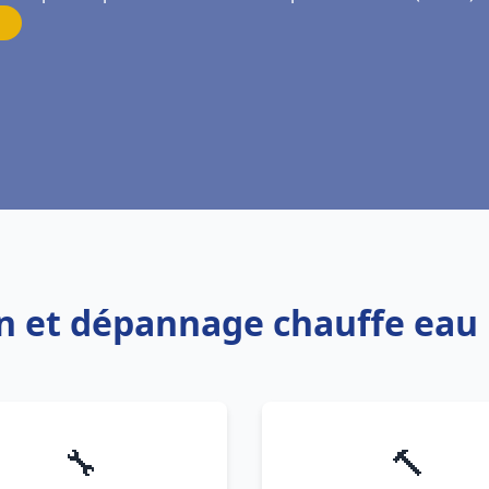
ion et dépannage chauffe ea
🔧
🔨