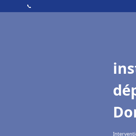
📞
ins
dé
Do
Intervent