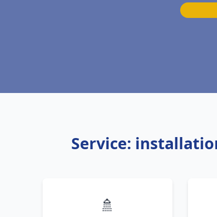
Service: installat
🚿