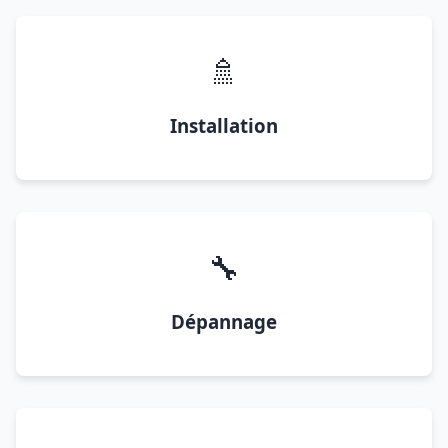
🚿
Installation
🔧
Dépannage