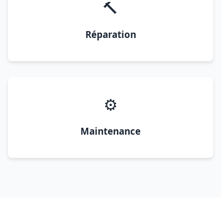
🔨
Réparation
⚙️
Maintenance