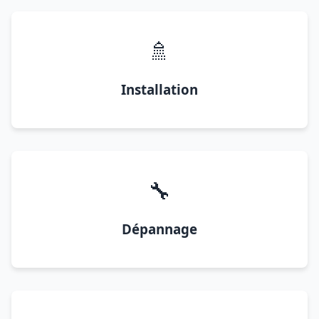
🚿
Installation
🔧
Dépannage