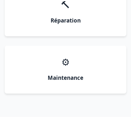
🔨
Réparation
⚙️
Maintenance