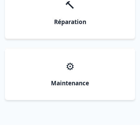
🔨
Réparation
⚙️
Maintenance