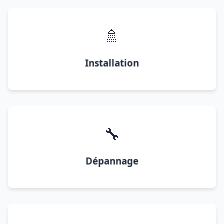
🚿
Installation
🔧
Dépannage