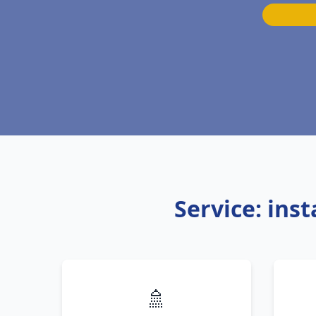
Service: ins
🚿