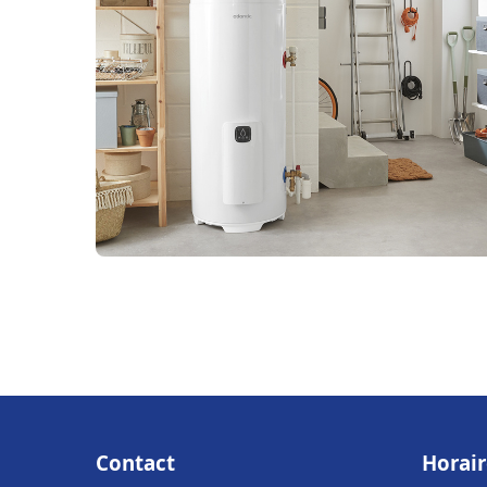
Contact
Horair