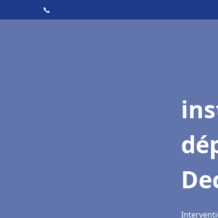
📞
ins
dé
De
Interventi