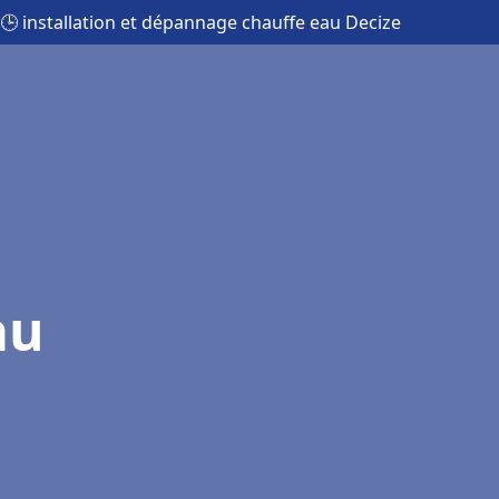
🕒 installation et dépannage chauffe eau Decize
au