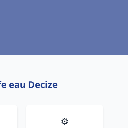
fe eau Decize
⚙️