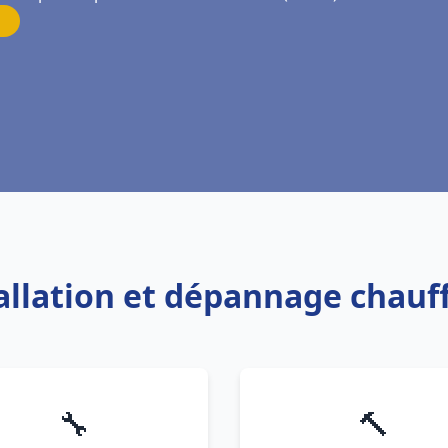
tallation et dépannage chauf
🔧
🔨