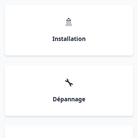
🚿
Installation
🔧
Dépannage