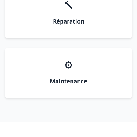
🔨
Réparation
⚙️
Maintenance