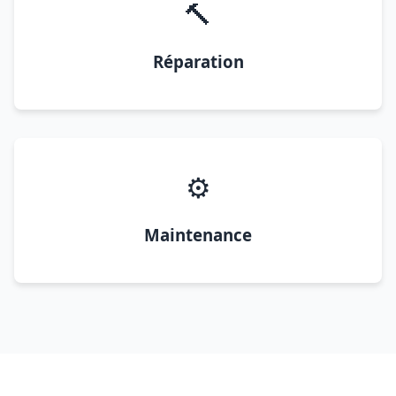
🔨
Réparation
⚙️
Maintenance