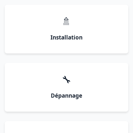
🚿
Installation
🔧
Dépannage