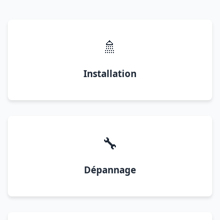
🚿
Installation
🔧
Dépannage