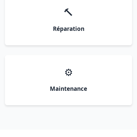
🔨
Réparation
⚙️
Maintenance