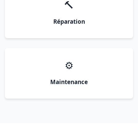
🔨
Réparation
⚙️
Maintenance