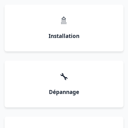
🚿
Installation
🔧
Dépannage