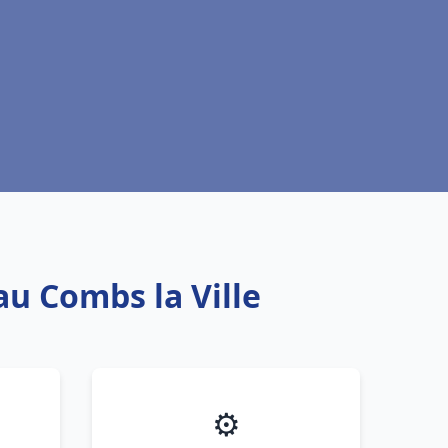
au Combs la Ville
⚙️