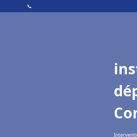
📞
ins
dé
Com
Interventi