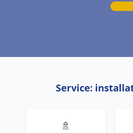
Service: install
🚿