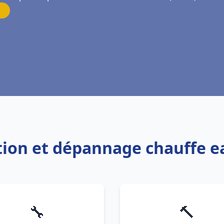
ation et dépannage chauffe e
🔧
🔨