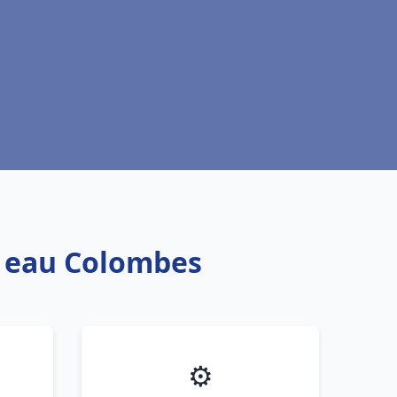
e eau Colombes
⚙️