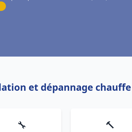
allation et dépannage chauff
🔧
🔨