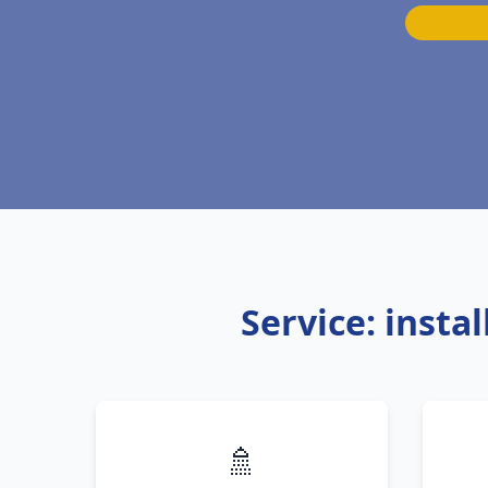
Service: inst
🚿