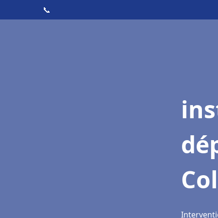
📞
ins
dé
Co
Intervent