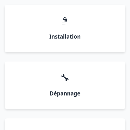
🚿
Installation
🔧
Dépannage