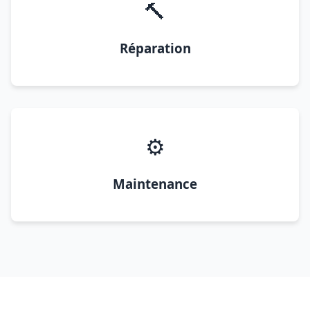
🔨
Réparation
⚙️
Maintenance