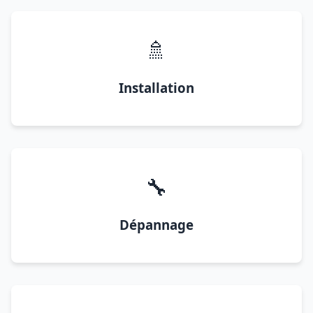
🚿
Installation
🔧
Dépannage