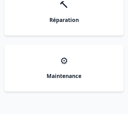
🔨
Réparation
⚙️
Maintenance