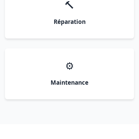
🔨
Réparation
⚙️
Maintenance