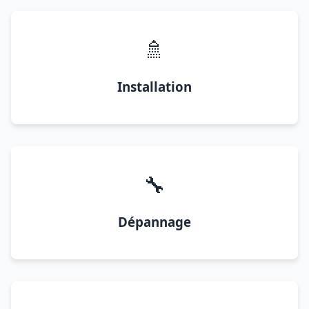
🚿
Installation
🔧
Dépannage