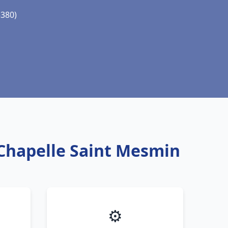
5380)
 Chapelle Saint Mesmin
⚙️