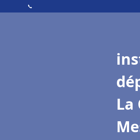
📞
ins
dé
La 
Me