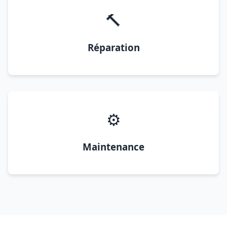
🔨
Réparation
⚙️
Maintenance