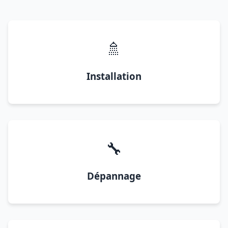
🚿
Installation
🔧
Dépannage