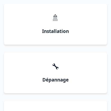
🚿
Installation
🔧
Dépannage