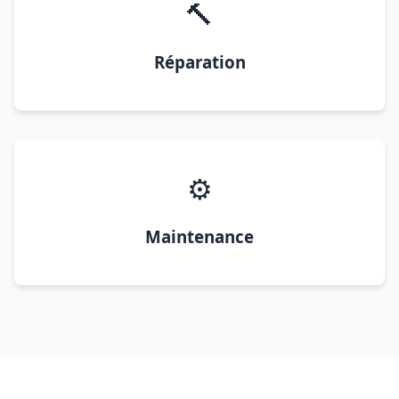
🔨
Réparation
⚙️
Maintenance