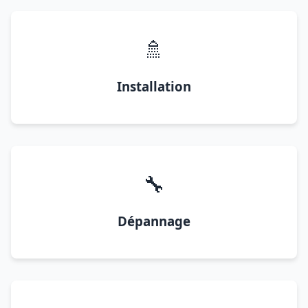
🚿
Installation
🔧
Dépannage