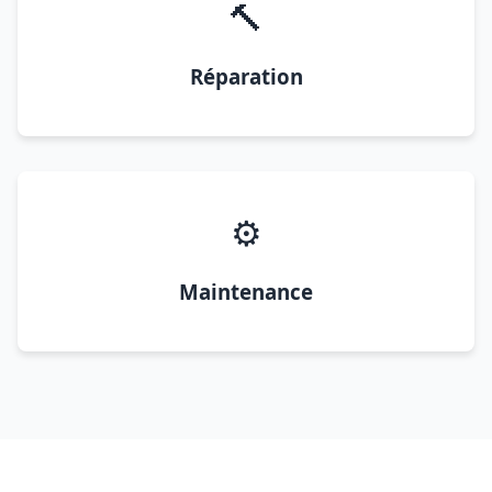
🔨
Réparation
⚙️
Maintenance