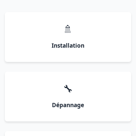
🚿
Installation
🔧
Dépannage