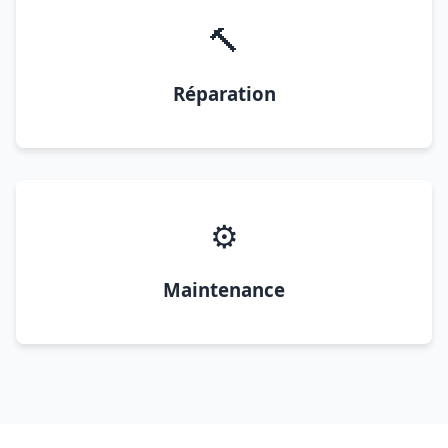
🔨
Réparation
⚙️
Maintenance