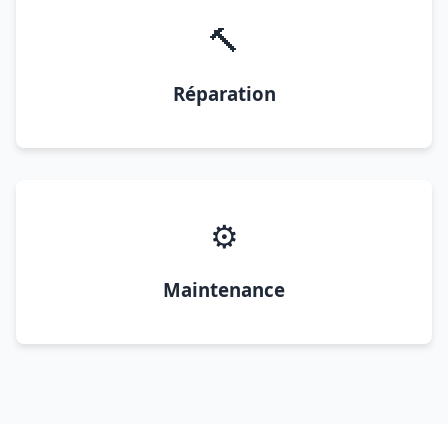
🔨
Réparation
⚙️
Maintenance