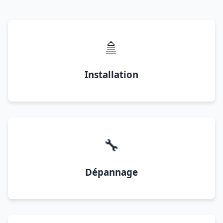
🚿
Installation
🔧
Dépannage