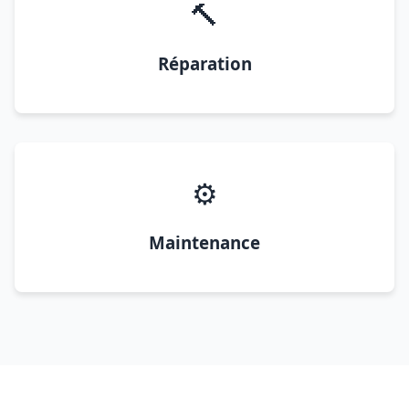
🔨
Réparation
⚙️
Maintenance