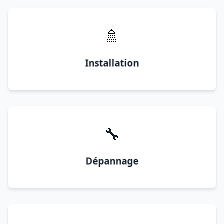
🚿
Installation
🔧
Dépannage