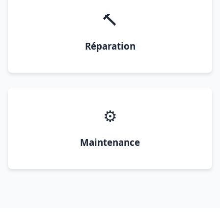
🔨
Réparation
⚙️
Maintenance