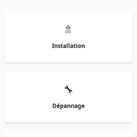
🚿
Installation
🔧
Dépannage