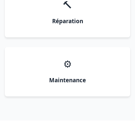
🔨
Réparation
⚙️
Maintenance