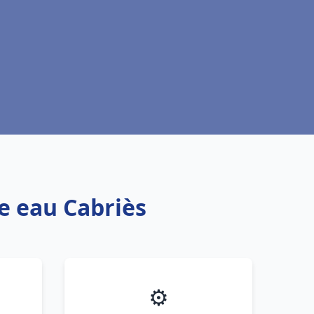
fe eau Cabriès
⚙️