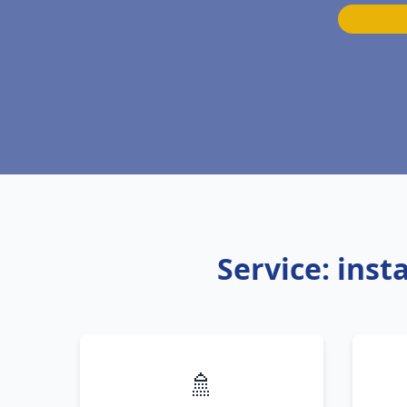
Service: inst
🚿