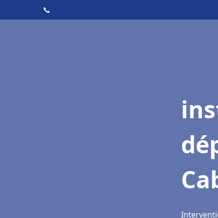
📞
ins
dé
Ca
Interventi