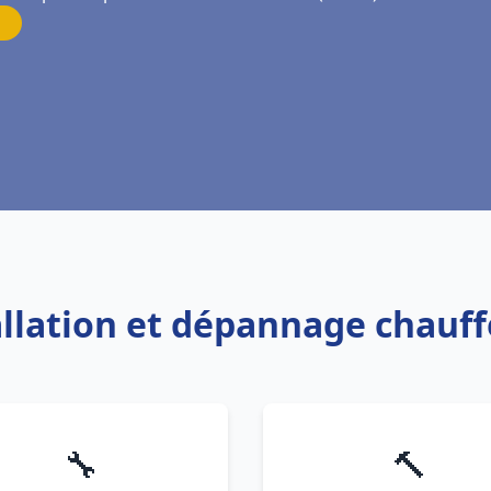
allation et dépannage chauf
🔧
🔨