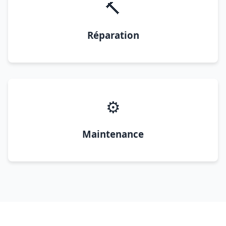
🔨
Réparation
⚙️
Maintenance