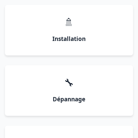
🚿
Installation
🔧
Dépannage