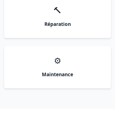
🔨
Réparation
⚙️
Maintenance