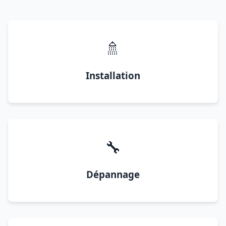
🚿
Installation
🔧
Dépannage