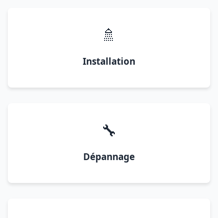
🚿
Installation
🔧
Dépannage