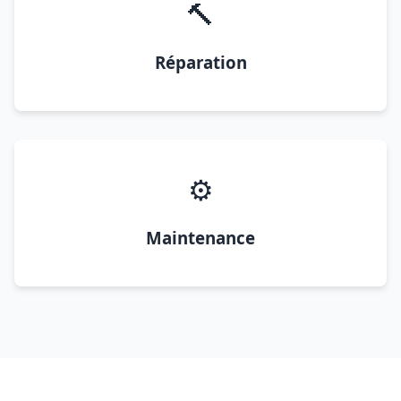
🔨
Réparation
⚙️
Maintenance