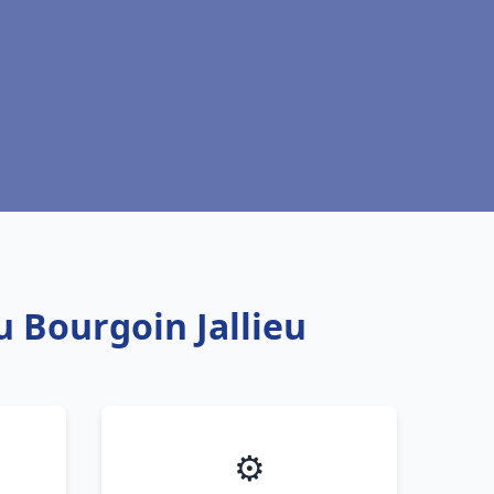
u Bourgoin Jallieu
⚙️