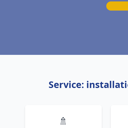
Service: installa
🚿