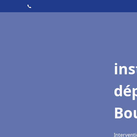
📞
ins
dé
Bou
Interventi