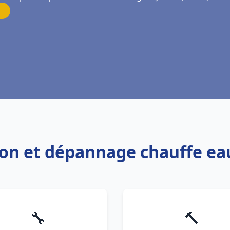
tion et dépannage chauffe ea
🔧
🔨