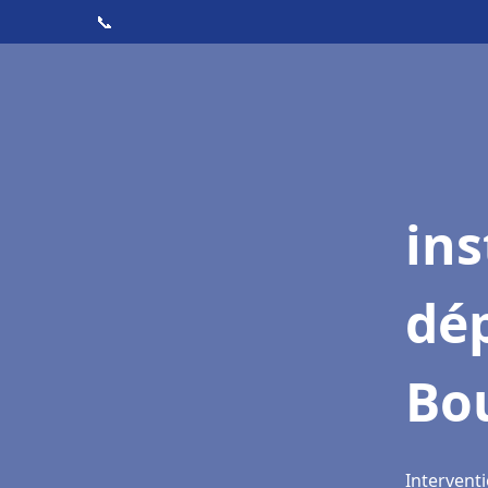
📞
ins
dé
Bo
Interventi