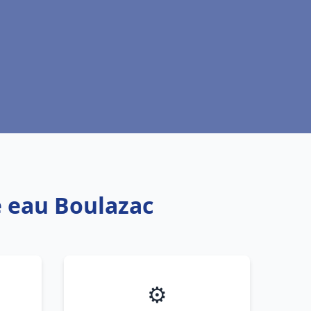
e eau Boulazac
⚙️