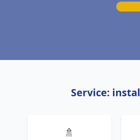
Service: inst
🚿