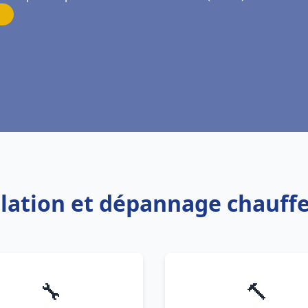
allation et dépannage chauff
🔧
🔨